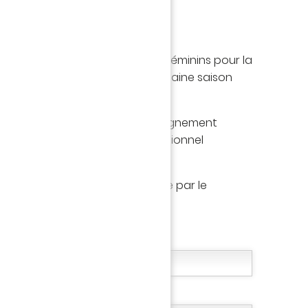
hent des arbitres masculins et féminins pour la
ficiel du club, en vue de la prochaine saison
formation et d’un vrai accompagnement
n chemin vers le football professionnel
vantages FC Nantes
(e) ? Envoyez votre candidature par le
us.