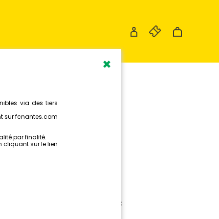
×
 ARBITRE
ANTES !
 Représente les couleurs du FC
acteur du jeu.