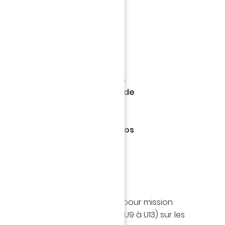
 DE
LL
INE
football français, le FC Nantes
hui des dirigeant(e)s au sein de
pour la saison prochaine.
bon déroulement d'une année
essentiel vise à accompagner nos
s de jeunes sur place ou à
026-2027, les dirigeants auront pour mission
uipes de l’école de football (U9 à U13) sur les