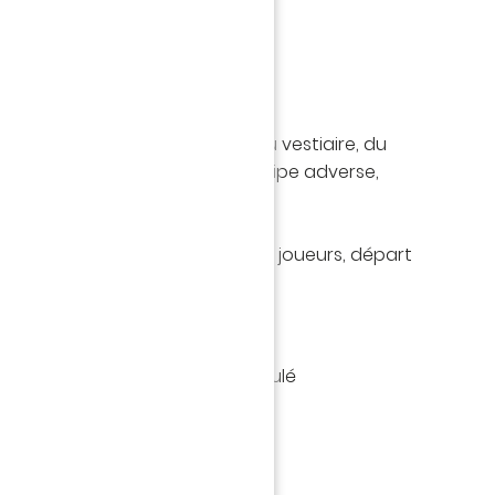
 matchs et tournois le week-end.
gner le ou les éducateurs :
ueil des joueurs, préparation du vestiaire, du
nt du terrain, accueil de l’équipe adverse,
: arbitrage, délégué
gement du matériel, départ des joueurs, départ
ûter d’après-match
ermis de conduire et être véhiculé
 jeu (foot à 8 et foot à 11)
hysique
week-end