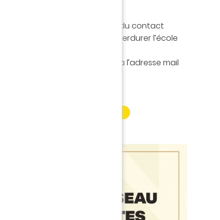
 :
isée et motivée, ayant le sens du contact
ite contribuer à faire vivre et perdurer l’école
antes.
ure, merci d’envoyer votre CV à l’adresse mail
.marraud@fcnantes.com
INFORMATION PARTENAIRE