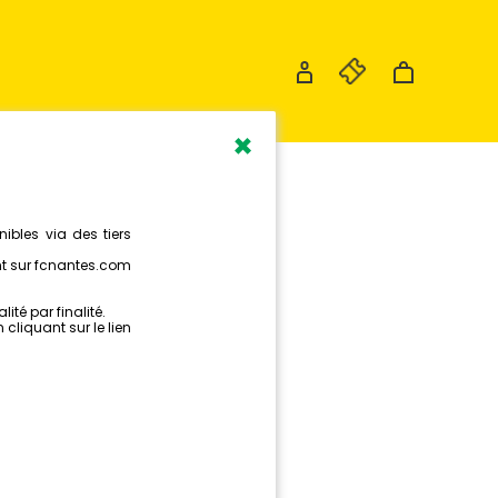
×
ANTES
CHE DES
NT(E)S
LES POUR