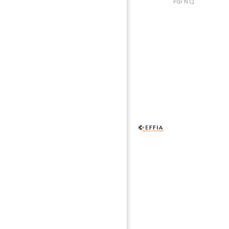
Par N.Q.
Partenaires Principaux
Partenaires Officiels
Partenaires Elégance
Partenaires Institutionnels