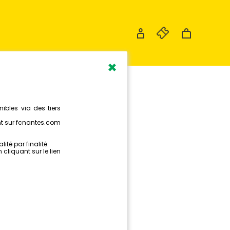
×
 TOLOBA
ÉRÉE AU
C