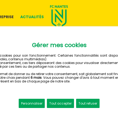
REPRISE
ACTUALITÉS
17 JUIN 2026
MARIAM
TRANSF
PARIS F
FÉMININES