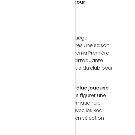
 Paris FC ont trouvé un accord pour
riam Toloba.
5 en provenance du Standard de Liège,
ge quitte les Jaunes et Vertes après une saison
uts et 3 passes décisives en Arkema Première
éalisations en Coupe de France, l'attaquante
ribué à la qualification historique du club pour
ui ont notamment permis d'être
élue joueuse
 en Arkema Première Ligue
et de figurer une
les nommées au mois d'avril. Internationale
lement participé à l'Euro 2025 avec les Red
é d'être régulièrement appelée en sélection
aison.