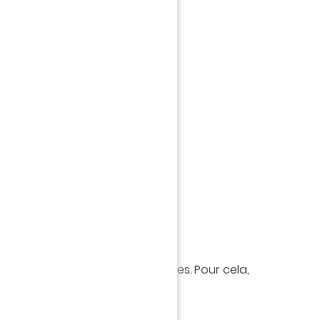
t
Réservez votre visite
upes
 de réserver des visites de groupes. Pour cela,
fcnantes.com