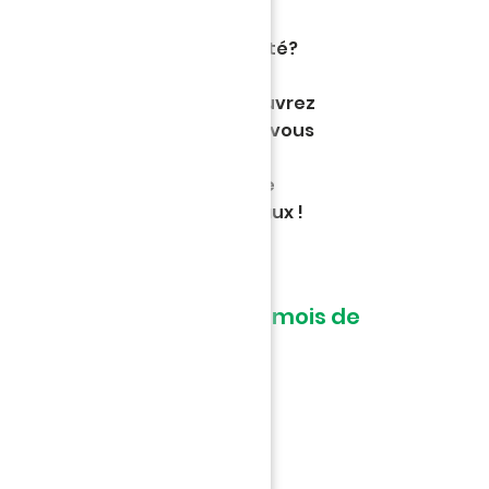
 originale à Nantes pendant l'été?
 La Beaujoire ! Que vous soyez
e passionné de football, découvrez
t Vert. Suivez notre guide qui vous
de lieux exclusifs et vous fera
oire du FC Nantes, à travers de
tes et des contenus originaux !
ates des visites pour ce mois de
mé à 14h :