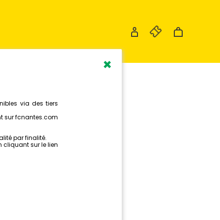
×
EZ VOTRE
E LA
RE EN
!