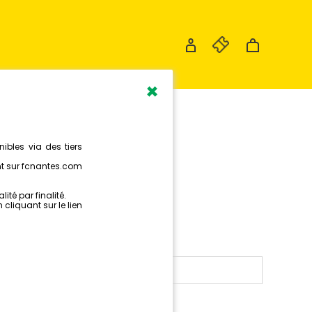
×
RIER
2024