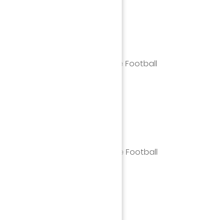
Majeur de l'Académie et École de Football
fficiel de l'Académie et École de Football