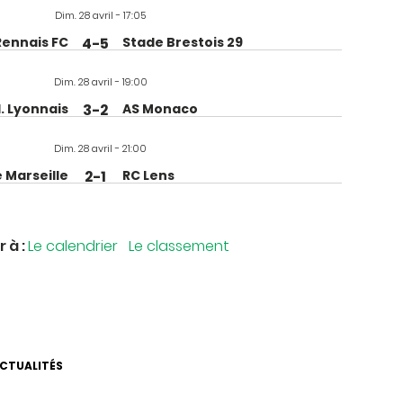
Dim. 28 avril - 17:05
Rennais FC
4-5
Stade Brestois 29
Dim. 28 avril - 19:00
l. Lyonnais
3-2
AS Monaco
Dim. 28 avril - 21:00
e Marseille
2-1
RC Lens
r à :
Le calendrier
Le classement
ACTUALITÉS