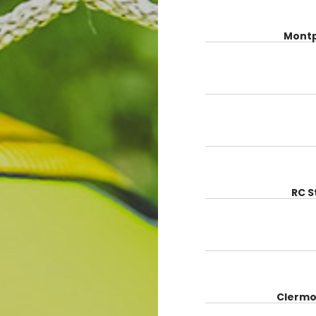
Montp
RC 
Clermo