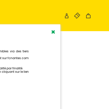
×
IE SUR LA
AZUR !
2)