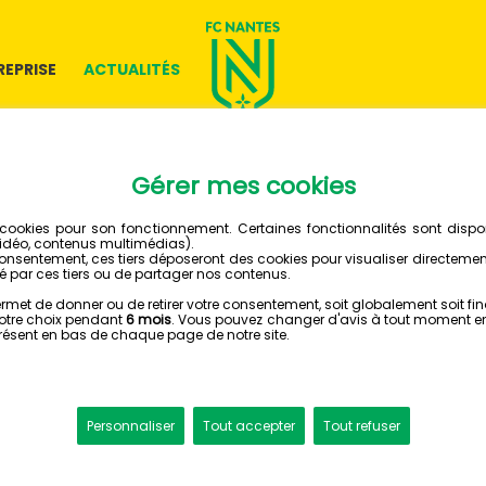
REPRISE
ACTUALITÉS
31 MARS 2024
LA BELLE
ÉCLAIRC
CÔTE D'
OGC NICE - FC NANTES (1-