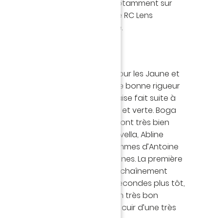
 les Aiglons niçois, qui restent notamment sur
nce à Bollaert-Delelis, devant le RC Lens
juste avant la trêve internationale.
emps
ontre est plutôt intéressante pour les Jaune et
 volonté d’aller de l’avant et une bonne rigueur
re alerte dans la surface nantaise fait suite à
 dans le dos de la défense jaune et verte. Boga
Malgré cette alerte, les Nantais sont très bien
h. Sur une belle passe de Chirivella, Abline
s Todibo intervient (11’). Les hommes d’Antoine
les et disponibles entre les lignes. La première
’œuvre d’Abline, après un bel enchaînement
 (18’). Mise en échec quelques secondes plus tôt,
ouver la faille. À la retombée d’un très bon
uméro 39 décolle et propulse le cuir d’une très