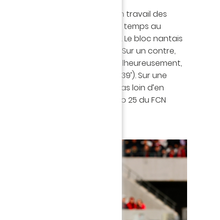
e
(0-1, 19’).
score vient récompenser le bon travail des
ombouaré, qui ne laissent pas le temps au
zuréen de trouver des solutions. Le bloc nantais
locaux ont du mal à le déplacer. Sur un contre,
combinent parfaitement mais malheureusement,
mauvais choix dans la surface (39’). Sur une
 Todibo, ce même Mollet n'est pas loin d’en
tour de Dante empêche le numéro 25 du FCN
nt (41’).