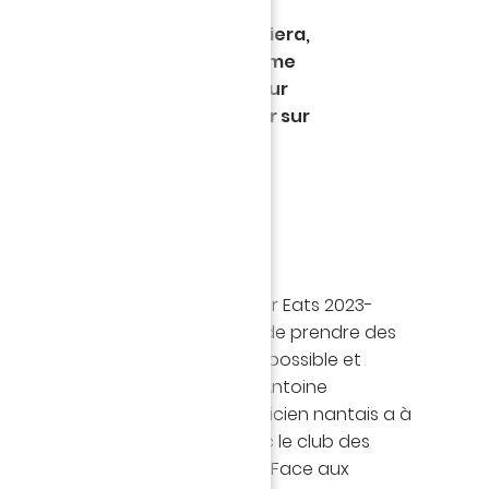
eurs, les Jaune et Vert ont
très important à l'Allianz Riviera,
(1-2), pour le compte de la 27ème
 Uber Eats. Première réussie pour
et son staff, pour leur retour sur
erme de la saison de Ligue 1 Uber Eats 2023-
est désormais dans l'obligation de prendre des
ttre à l'abri le plus rapidement possible et
ne rouge. Première affiche pour Antoine
r sur le banc nantais. Le technicien nantais a à
tivement ces retrouvailles avec le club des
de retrouver le goût du succès ! Face aux