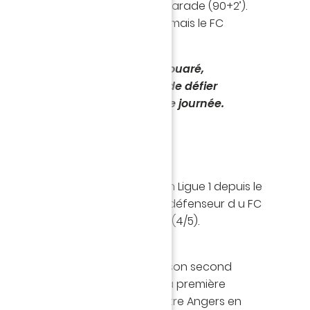
 oblige en revanche Lafont à la parade (90+2’).
 derniers coups de pied arrêtés mais le FC
 et s'impose !
r les joueurs d'Antoine Kombouaré,
(20h45), à La Beaujoire, afin de défier
is, pour le compte de la 28ème journée.
ÉS
ré sa première passe décisive en Ligue 1 depuis le
 5e au total. 80% des assists du défenseur d u FC
ont été adressées sur un centre (4/5).
 a gagné le premier match de son second
, après avoir déjà remporté sa première
c nantais le 14 février 2021, contre Angers en