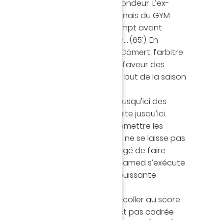
aitement Sissoko dans la profondeur. L’ex-
ore vient buter sur le portier polonais du GYM
d, Douglas Augusto est le plus prompt avant
Dante. M. Dechepy ne siffle rien… (65’). En
ntact léger entre Guessand et Cömert, l’arbitre
, désigne le point de penalty en faveur des
Lafont, plein axe, pour son 10ème but de la saison
caisser, parce que la partition jusqu’ici des
mbouaré était presque parfaite jusqu’ici.
rès, Sissoko n’est pas loin de remettre les
ndes de ce match (73’). Nantes ne se laisse pas
ncursion d’Abline, Mendy est obligé de faire
nt dans la surface. Penalty ! Mohamed s’exécute
rompe Bulka, trop court sur la puissante
tien
(1-2, 77’, s.p).
ais la maison, Nice essaie de recoller au score.
nce de loin mais sa frappe n’est pas cadrée