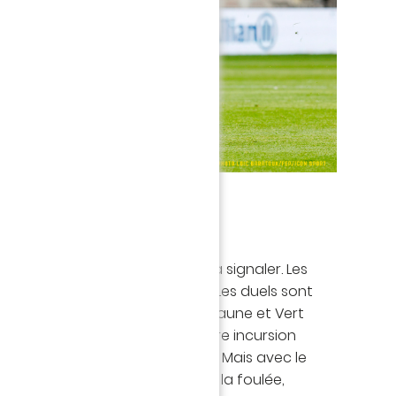
temps
aires, aucun changement n’est à signaler. Les
tion de réagir, jouent plus haut. Les duels sont
, les esprits s’échauffent. Les Jaune et Vert
âchent pas. Sur la vraie première incursion
ine centre en retrait vers Mollet. Mais avec le
, sa reprise s’envole (64’). Dans la foulée,