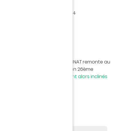
e Fédéral F1
 arbitrés cette saison en L1 : 14
MATCH
 FC Nantes dirigé par Jérémy STINAT remonte au
casion du déplacement à Paris, en 26ème
 2022 - 2023.
Les Canaris s'étaient alors inclinés
la rencontre >>>