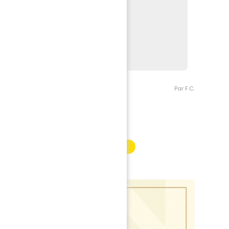
ER HSC - FC NANTES
 Ligue 1 Uber Eats
 2024, 21h
son
Par F.C.
INFORMATION PARTENAIRE