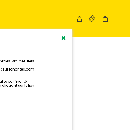
×
STINAT
 DE LA
TRE
NTES