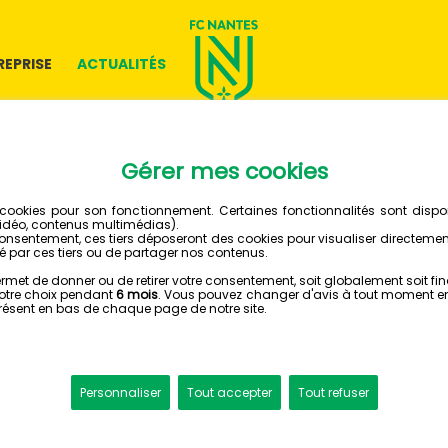
REPRISE
ACTUALITÉS
23 AVRIL 2024
JÉRÉMY 
ARBITRE
RENCON
MONTPELLIER HSC - FC NA