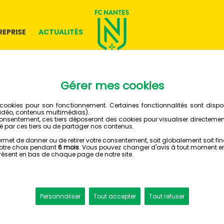
REPRISE
ACTUALITÉS
25 AVRIL 2024
LE GROU
MONTPE
MONTPELLIER HSC - FC NA
Retrouvez le group
Der Zakarian à l'o