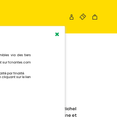
×
PE
LLIÉRAIN
NTES
e montpelliérain retenu par Michel
ccasion de la réception des Jaune et