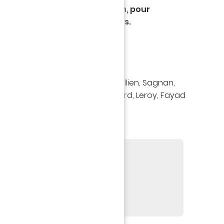
oir (21h) au Stade de la Mosson, pour
me journée de Ligue 1 Uber Eats.
aud (g) - Kouyaté, Omeragic, Jullien, Sagnan,
elli, Hefti - Savanier, Ferri, Chotard, Leroy, Fayad
ulibaly, Karamoh et Tamari
ER HSC - FC NANTES
 Ligue 1 Uber Eats
 2024, 21h
son