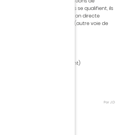
 clos (à confirmer) pour des questions de
10 décembre à 17h. Si les Canaris se qualifient, ils
 finale pour la phase à élimination directe
de la voie Ligue des Champions. (autre voie de
Youth league
ici
nible sur Youtube (club recevant)
Par J.D
Equipementier Officiel de l'Académie