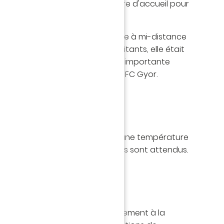
 Hongrie a été définie comme terre d'accueil pour
ile" du Maccabi Haifa.
 Autrichienne et Slovaque se situe à mi-distance
pest. Avec plus de 130 000 habitants, elle était
u Danube une ville commerciale importante
 elle est la ville du club Gyirmot FC Gyor.
 sera froide et nuageuse. Avec une température
grés au coup d'envoi, des flocons sont attendus.
a son match retour très probablement à la