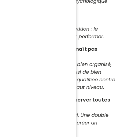
tage pour avoir l'ascendant psychologique
encontre.
troupes ?
ce que représente cette compétition ; le
ré, concerné et déterminé pour performer.
adversaire. Au final, on ne connaît pas
tball israélien.
des joueurs de qualité : solide, bien organisé,
er en attaque rapide mais aussi de bien
Une équipe qui s'est logiquement qualifiée contre
onc on s'attend à un match de haut niveau
.
udra mettre en place pour conserver toutes
tch retour ?
au pour réaliser un match abouti. Une double
 toujours particulier ; à nous de créer un
pour le match retour.