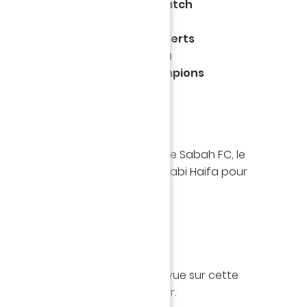
 jeunes Canaris, jouent leur match
cabi Haifa, pour le 3e tour de
a Youth League. Les Jaunes et Verts
piège d'un déplacement un peu
grie pour cette Ligue des champions
ion il y a trois semaines contre le Sabah FC, le
e en Hongrie affronter le Maccabi Haifa pour
Youth League.
int des U19, donne son point de vue sur cette
r de Ligue des Champions junior.