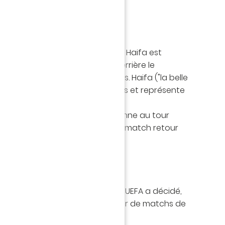
abi Haifa ?
b israélien, basé dans la ville de Haifa est
ème club le plus titré du pays derrière le
c 15 titres de champion du pays. Haifa ("la belle
ompte plus de 280 000 habitants et représente
e d'Israël.
était débarrassé de l'Austria Vienne au tour
match aller puis vainqueur 3-1 au match retour
ch se joue en Hongrie ?
géopolitique au Moyen Orient, l'UEFA a décidé,
de sécurité, de ne pas organiser de matchs de
ennes sur le sol israélien.