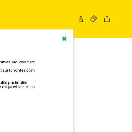
×
ARIS
ÊTS EN
 !