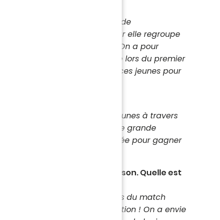
t-on ce match ?
c beaucoup d'enthousiasme et de
outh League est particulière car elle regroupe
érents groupes d'entraînement. On a pour
er la cohésion de groupe créée lors du premier
et c'est un plaisir de retrouver ces jeunes pour
edi.
 match comme celui-là ?
st un accélérateur pour nos jeunes à travers
t niveau. Nous devons livrer une grande
 cette équipe solide et engagée pour gagner
nche
.
 ferez le match retour à la maison. Quelle est
est un avantage de recevoir lors du match
nous garantit pas une qualification ! On a envie