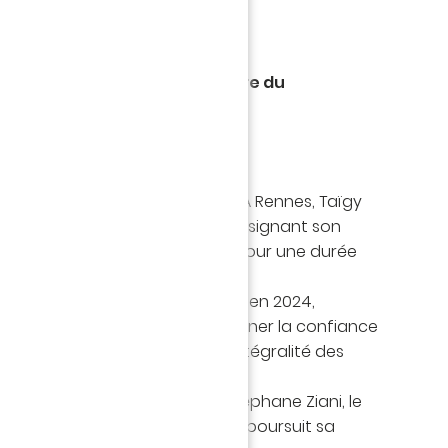
SIONNEL
eureux d’annoncer la signature du
ofessionnel de Taigy Dugard.
re en 2023 en provenance de la TA Rennes, Taïgy
ourd’hui une nouvelle étape en signant son
fessionnel avec le FC Nantes, pour une durée
épopée des U19 en Youth League en 2024,
 face à l’Olympiakos, il a su gagner la confiance
 en disputant de nouveau l’intégralité des
e compétition.
l’équipe réserve dirigée par Stéphane Ziani, le
originaire de Guyane française, poursuit sa