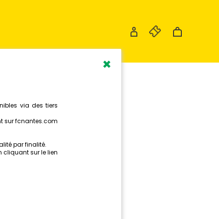
×
DUGARD
ON
R
AT