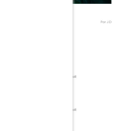
Par J.D
Equipementier Officiel de l'Académie
aire Majeur de l'Académie et École de Football
aire Officiel de l'Académie et École de Football