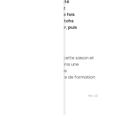
terrain des Jaunes et Verts a été
lectionneur mauritanien, Aritz
pprête à porter pour la première fois
n pays à l’occasion de deux matchs
 Maroc : le 5 juin face au Niger, puis
ibéria.
 débuts chez les professionnels cette saison et
ntres en Ligue 1, Bahmed s’offre ainsi une
 avec l’équipe A de la Mauritanie.
se pour ce pur produit du centre de formation
t sa progression avec sérieux.
Par J.D