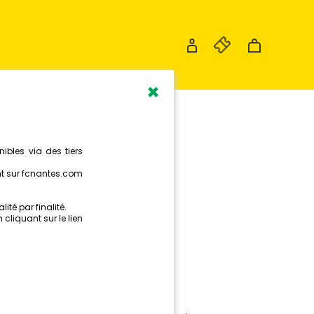
×
 DEUFF
UÉ PAR
ITANIE !