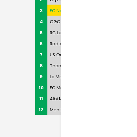
3
FC Nantes
4
OGC Nice
5
RC Lens
6
Rodez AF
7
US Orleans
8
Thonon Evian FC
9
Le Mans FC
10
FC Metz
11
Albi Marssac TF
12
Montauban FC
Partenai