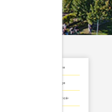
FÉMININES
03
Nouveau prêt pour Lalie
AOU
Rageot
FÉMININES
01
Imane Saoud prolonge
AOU
l'aventure !
FÉMININES
29
Le stage est lancé à Cicé-
JUI
Blossac
FÉMININES