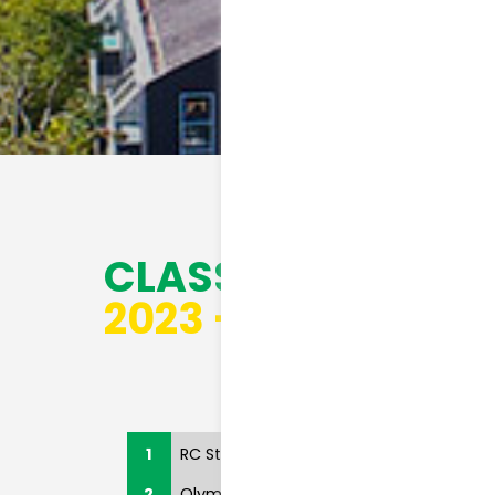
CLASSEMENT D2F
2023 - 2024
D2F
R
1
RC Strasbourg
2
Olympique de Marseille