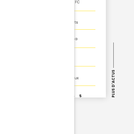
29
Victoria Krug rejoint le FC
JUI
Nantes !
28
FÉMININES
Deux nouveaux départs
JUI
FÉMININES
26
Imane Saoud lance sa
JUI
CAN à domicile
FÉMININES
26
Un premier succès en
JUI
amical !
FÉMININES
PLUS D'ACTUS
25
La conf' de Julie
Pasquereau et Margaux
JUI
Vairon...
Page
1
2
3
4
5