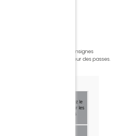
UES DE PASSES : DIRECTION
offrent à vous sur l’écran des consignes
oit à la direction soit à la longueur des passes.