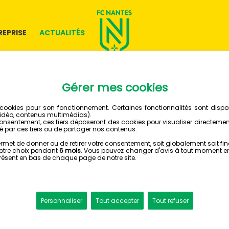
REPRISE
ACTUALITÉS
30 JUILLET 2018
LES TUT
D'ARTHU
ÉPISODE
ESPORT - FOOTBALL MANA