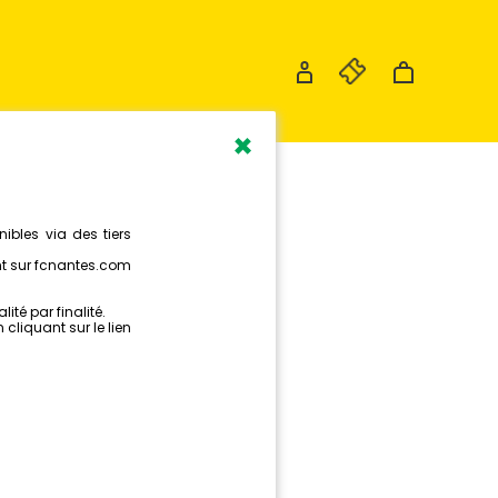
×
OS
R,
 6
GER