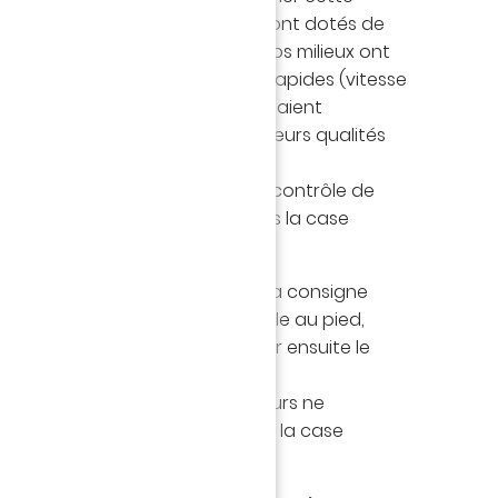
nne idée lorsque vos joueurs sont dotés de
rôle de balle et en passe, si vos milieux ont
jeu, et si vos attaquants sont rapides (vitesse
 supposant, bien entendu, qu’ils aient
aces justement pour exprimer leurs qualités
tiques.
ernier de Ligue 1 sur l’attribut « contrôle de
 d’équipe, tuto 5), nous laisserons la case
à limiter les pertes de balle.
n défense
: Même logique que la consigne
faut des défenseurs habiles balle au pied,
er un ballon efficacement pour ensuite le
e propre à leurs coéquipiers.
igne précédente, nos défenseurs ne
 critères, nous laisserons donc la case