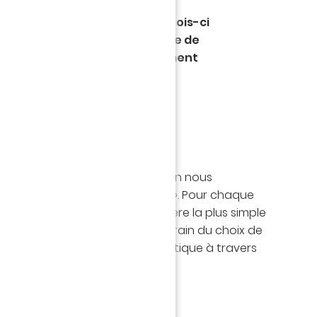
, après s'être lancé sur FIFA,
la discipline en misant cette fois-ci
er, le jeu référence en matière de
ion sportive, avec le recrutement
r ce sixième tuto, il aborde la
ignes d'équipes relatives à la
u.
miner nos consignes d’équipe en nous
s sur la colonne « Construction ». Pour chaque
 je vous expliquerai, de la manière la plus simple
ront les conséquences sur le terrain du choix de
e. Nous mettrons tout ça en pratique à travers
es dans le jeu.