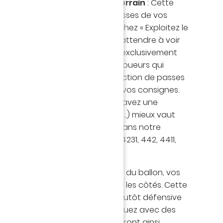
auche / côté droit / milieu de terrain
: Cette
la direction préférentielle de passes de vos
ce n’est pas parce que vous cochez « Exploitez le
exemple, que vous devez vous attendre à voir
e vous aurez à négocier passer exclusivement
C’est à la libre décision de vos joueurs qui
 plus enclins à choisir une direction de passes
que vous aurez déterminé dans vos consignes.
 votre schéma tactique. Si vous avez une
2 diamant, 4222 box, 433 axial, ...) mieux vaut
de terrain. Au contraire, comme dans notre
ez avec un schéma large (433, 4231, 442, 4411,
s logique de passer par les côtés.
sur les côtés
: À la récupération du ballon, vos
 à envoyer le ballon devant sur les côtés. Cette
ile si vous avez une mentalité plutôt défensive
ensif », « Contrer ») et que vous jouez avec des
éraux (4231, 433, 424, …) qui pourront ainsi