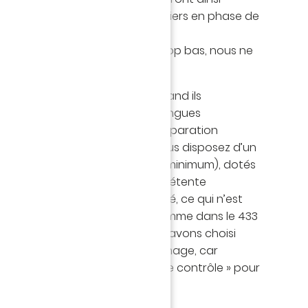
llons envoyés par leurs coéquipiers en phase de
.
 milieux latéraux sont un peu trop bas, nous ne
 cette consigne spécifique.
 dans la surface
: Cette fois, quand ils
lon, vos joueurs enverront de longues
 en direction de la surface de réparation
tratégie très intéressante si vous disposez d’un
pivots de grande taille (1,85m minimum), dotés
 (bonnes notes en « Tête » et « Détente
es coéquipiers placés à proximité, ce qui n’est
as de toutes les formations, comme dans le 433
4141 qui est le schéma que nous avons choisi
dans un article précédent. Dommage, car
tait le profil parfait de « tour de contrôle » pour
culière.