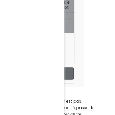
spaces
: Par défaut, cette case n’est pas
dire que vos joueurs s’appliqueront à passer le
ds et non dans les espaces. Cocher cette