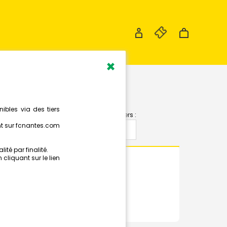
×
Les calendriers :
LOIS
RÉSUMÉ
PHOTOS