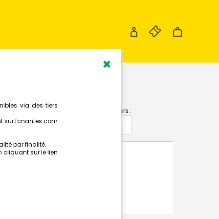
×
Les calendriers :
LOIS
RÉSUMÉ
PHOTOS