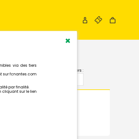
×
Les calendriers :
LOIS
RÉSUMÉ
PHOTOS